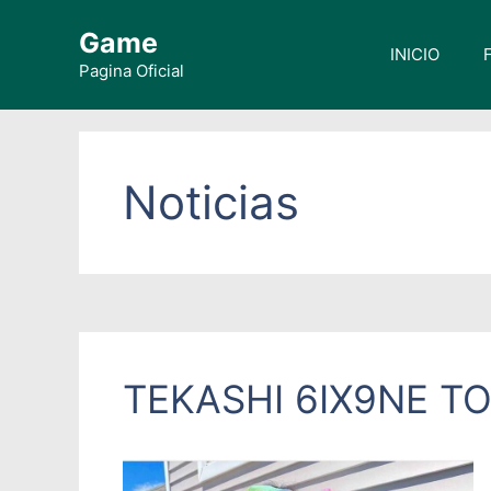
Saltar
Game
al
INICIO
contenido
Pagina Oficial
Noticias
TEKASHI 6IX9NE T