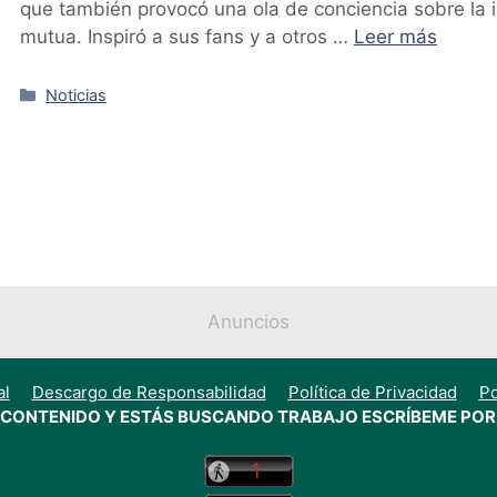
que también provocó una ola de conciencia sobre la 
mutua. Inspiró a sus fans y a otros …
Leer más
Categorías
Noticias
Anuncios
al
Descargo de Responsabilidad
Política de Privacidad
Po
E CONTENIDO Y ESTÁS BUSCANDO TRABAJO ESCRÍBEME POR