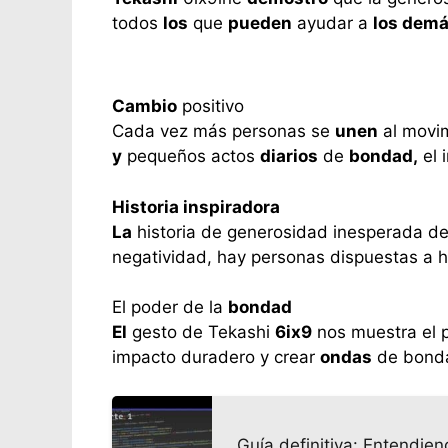
todos
los
que
pueden
ayudar a
los dem
Cambio
positivo
Cada vez más personas se
unen
al movi
y
pequeños actos
diarios
de
bondad,
el 
Historia inspiradora
La
historia de generosidad inesperada d
negatividad, hay personas dispuestas a h
El poder de la
bondad
El
gesto de Tekashi
6ix9
nos muestra el 
impacto duradero y crear
ondas
de bonda
Guía definitiva: Entendien