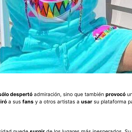
sólo despertó
admiración, sino que también
provocó
un
iró
a sus
fans
y a otros artistas a
usar
su plataforma p
sidad puede
surgir
de los lugares más inesperados. S