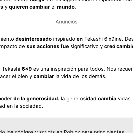
ás
y
quieren cambiar
el
mundo.
Anuncios
miento
desinteresado
inspirado
en
Tekashi 6ix9ine. De
impacto de
sus acciones fue
significativo y
creó cambi
e Tekashi
6×9
es una inspiración para todos. Nos recue
acer el bien y
cambiar
la vida de los demás.
poder
de la generosidad.
la generosidad
cambia
vidas.
d en la sociedad.
do los códigos y scripts en Roblox para principiantes