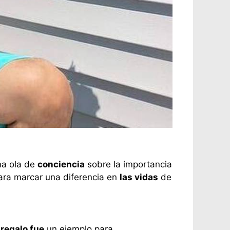
a ola de
conciencia
sobre la importancia
ara marcar una diferencia en
las vidas
de
u
regalo fue
un ejemplo para