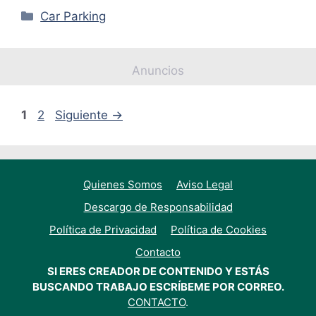
Categorías
Car Parking
Anuncios
Página
Página
1
2
Siguiente
→
Quienes Somos
Aviso Legal
Descargo de Responsabilidad
Política de Privacidad
Política de Cookies
Contacto
SI ERES CREADOR DE CONTENIDO Y ESTÁS
BUSCANDO TRABAJO ESCRÍBEME POR CORREO.
CONTACTO
.