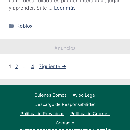
como desarrolladores pueden interactuar, jugar
y aprender. Si te …
Leer más
Categorías
Roblox
Anuncios
Página
Página
Página
1
2
…
4
Siguiente
→
Quienes Somos
Aviso Legal
Descargo de Responsabilidad
Política de Privacidad
Política de Cookies
Contacto