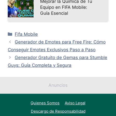
Mejorar la Química de Tu
Equipo en FIFA Mobile:
Guía Esencial
Categorías
Fifa Mobile
Generador de Emotes para Free Fire: Cómo
Conseguir Emotes Exclusivos Paso a Paso
Generador Gratuito de Gemas para Stumble
Guys: Guía Completa y Segura
Anuncios
Quienes Somos
Aviso Legal
Descargo de Responsabilidad